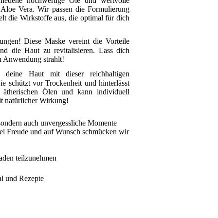
schiedene hochwertige Öle und wertvolle
 Aloe Vera. Wir passen die Formulierung
t die Wirkstoffe aus, die optimal für dich
ngen! Diese Maske vereint die Vorteile
d die Haut zu revitalisieren. Lass dich
en Anwendung strahlt!
 deine Haut mit dieser reichhaltigen
ie schützt vor Trockenheit und hinterlässt
n ätherischen Ölen und kann individuell
t natürlicher Wirkung!
e, sondern auch unvergessliche Momente
 viel Freude und auf Wunsch schmücken wir
eladen teilzunehmen
ial und Rezepte