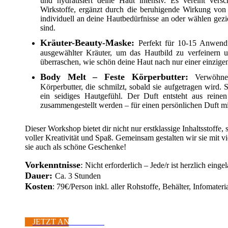
und hydratisiert deine Haut intensiv. Es vereint ver
Wirkstoffe, ergänzt durch die beruhigende Wirkung von
individuell an deine Hautbedürfnisse an oder wählen geziel
sind.
Kräuter-Beauty-Maske:
Perfekt für 10-15 Anwendu
ausgewählter Kräuter, um das Hautbild zu verfeinern un
überraschen, wie schön deine Haut nach nur einer einzig
Body Melt – Feste Körperbutter:
Verwöhne
Körperbutter, die schmilzt, sobald sie aufgetragen wird. S
ein seidiges Hautgefühl. Der Duft entsteht aus reine
zusammengestellt werden – für einen persönlichen Duft mi
Dieser Workshop bietet dir nicht nur erstklassige Inhaltsstoff
voller Kreativität und Spaß. Gemeinsam gestalten wir sie mit
sie auch als schöne Geschenke!
Vorkenntnisse
:
Nicht erforderlich – Jede/r ist herzlich eing
Dauer:
Ca. 3 Stunden
Kosten
: 79€/Person inkl. aller Rohstoffe, Behälter, Infomater
JETZT ANMELDEN