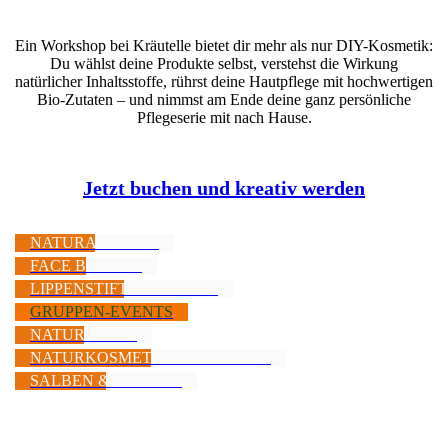
Ein Workshop bei Kräutelle bietet dir mehr als nur DIY-Kosmetik:
Du wählst deine Produkte selbst, verstehst die Wirkung
natürlicher Inhaltsstoffe, rührst deine Hautpflege mit hochwertigen
Bio-Zutaten – und nimmst am Ende deine ganz persönliche
Pflegeserie mit nach Hause.
Jetzt buchen und kreativ werden
NATURAL GLOW
FACE BEAUTY
LIPPENSTIFT & ROLL ON
GRUPPEN-EVENTS
NATUR BASIC
NATURKOSMETIK GESCHENKE
SALBEN & BALSAM